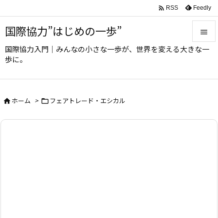

Feedly
RSS
国際協力”はじめの一歩”

国際協力入門｜みんなの小さな一歩が、世界を変える大きな一

歩に。
メニュ

サイド
ホーム
>
フェアトレード・エシカル



前へ

次へ

検索