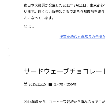
東日本大震災が発生した2011年3月11日、東京都
います。遠くない将来起こるであろう都市部を襲う
んになっています。
私は ...
記事を読む
非常食の缶詰が
サードウェーブチョコレート、B
2015/11/15
食べ物・飲み物


2014年頃から、コーヒー豆栽培から淹れ方までこ