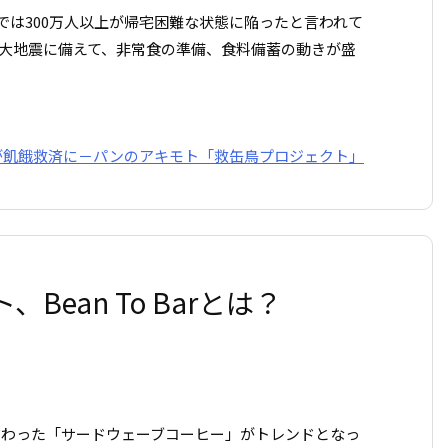
心では300万人以上が帰宅困難な状態に陥ったと言われて
大地震に備えて、非常食の準備、食料備蓄の動きが盛
飢餓救済に－パンのアキモト「救缶鳥プロジェクト」
ean To Barとは？
だわった「サードウェーブコーヒー」がトレンドとなっ