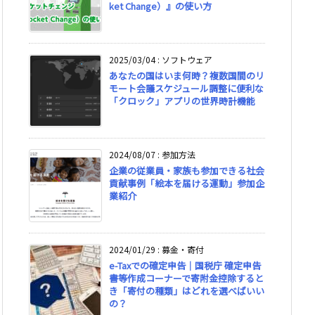
ket Change）』の使い方
2025/03/04
:
ソフトウェア
あなたの国はいま何時？複数国間のリ
モート会議スケジュール調整に便利な
「クロック」アプリの世界時計機能
2024/08/07
:
参加方法
企業の従業員・家族も参加できる社会
貢献事例「絵本を届ける運動」参加企
業紹介
2024/01/29
:
募金・寄付
e-Taxでの確定申告｜国税庁 確定申告
書等作成コーナーで寄附金控除すると
き「寄付の種類」はどれを選べばいい
の？