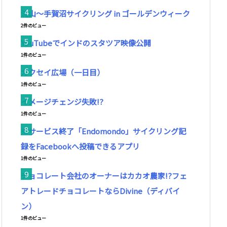
流山～手賀沼サイクリング in ゴールデンウィーク
2件のビュー
YouTubeでインドのスタツア映像公開
1件のビュー
ガクセイ広場（一日目）
1件のビュー
イメージチェンジ失敗!?
1件のビュー
※サービス終了「Endomondo」サイクリング記
録をFacebookへ投稿できるアプリ
1件のビュー
チョコレート会社のオーナーはカカオ農家!?フェ
アトレードチョコレートならDivine（ディバイ
ン）
1件のビュー