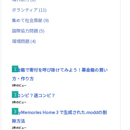
ボランティア
(11)
集めて社会貢献
(9)
国際協力問題
(5)
環境問題
(4)
募金箱で寄付を呼び掛けてみよう！募金箱の買い
方・作り方
3件のビュー
名コンビ？迷コンビ？
3件のビュー
PlayMemories Home 3 で生成された.moddの削
除方法
2件のビュー