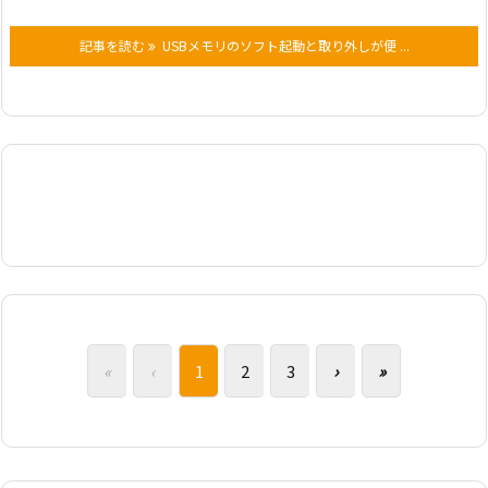
記事を読む
USBメモリのソフト起動と取り外しが便 ...
«
‹
1
2
3
›
»