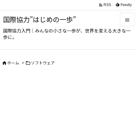

Feedly
RSS
国際協力”はじめの一歩”

国際協力入門｜みんなの小さな一歩が、世界を変える大きな一

歩に。
メニュ

サイド
ホーム
>
ソフトウェア



前へ

次へ

検索