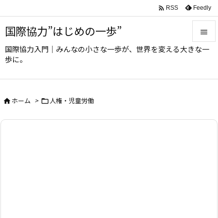

Feedly
RSS
国際協力”はじめの一歩”

国際協力入門｜みんなの小さな一歩が、世界を変える大きな一

歩に。
メニュ

サイド
ホーム
>
人権・児童労働



前へ

次へ

検索