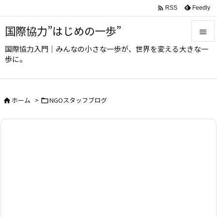

Feedly
RSS
国際協力”はじめの一歩”

国際協力入門｜みんなの小さな一歩が、世界を変える大きな一

歩に。
メニュ

サイド
ホーム
>
NGOスタッフブログ



前へ

次へ

検索