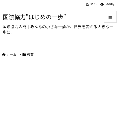

Feedly
RSS
国際協力”はじめの一歩”

国際協力入門｜みんなの小さな一歩が、世界を変える大きな一

歩に。
メニュ

サイド
ホーム
>
教育



前へ

次へ

検索