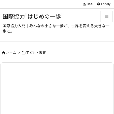

Feedly
RSS
国際協力”はじめの一歩”

国際協力入門｜みんなの小さな一歩が、世界を変える大きな一

歩に。
メニュ

サイド
ホーム
>
子ども・教育



前へ

次へ

検索