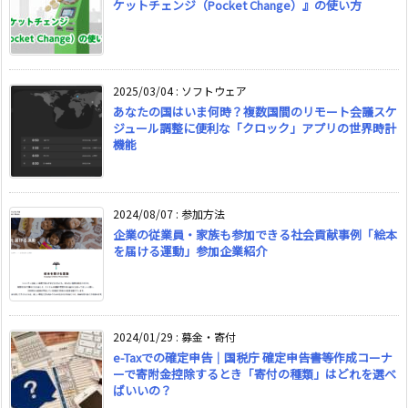
ケットチェンジ（Pocket Change）』の使い方
2025/03/04
:
ソフトウェア
あなたの国はいま何時？複数国間のリモート会議スケ
ジュール調整に便利な「クロック」アプリの世界時計
機能
2024/08/07
:
参加方法
企業の従業員・家族も参加できる社会貢献事例「絵本
を届ける運動」参加企業紹介
2024/01/29
:
募金・寄付
e-Taxでの確定申告｜国税庁 確定申告書等作成コーナ
ーで寄附金控除するとき「寄付の種類」はどれを選べ
ばいいの？