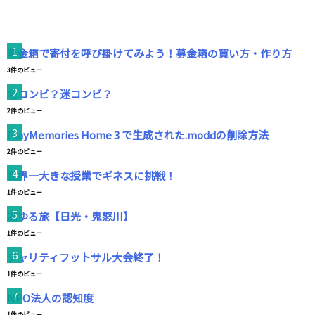
募金箱で寄付を呼び掛けてみよう！募金箱の買い方・作り方
3件のビュー
名コンビ？迷コンビ？
2件のビュー
PlayMemories Home 3 で生成された.moddの削除方法
2件のビュー
世界一大きな授業でギネスに挑戦！
1件のビュー
凍ゆる旅【日光・鬼怒川】
1件のビュー
チャリティフットサル大会終了！
1件のビュー
NPO法人の認知度
1件のビュー