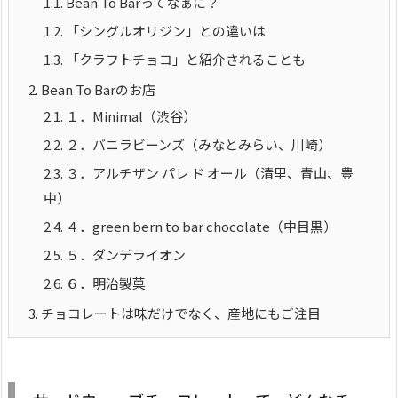
1.1.
Bean To Barってなぁに？
1.2.
「シングルオリジン」との違いは
1.3.
「クラフトチョコ」と紹介されることも
2.
Bean To Barのお店
2.1.
１．Minimal（渋谷）
2.2.
２．バニラビーンズ（みなとみらい、川崎）
2.3.
３．アルチザン パレ ド オール（清里、青山、豊
中）
2.4.
４．green bern to bar chocolate（中目黒）
2.5.
５．ダンデライオン
2.6.
６．明治製菓
3.
チョコレートは味だけでなく、産地にもご注目