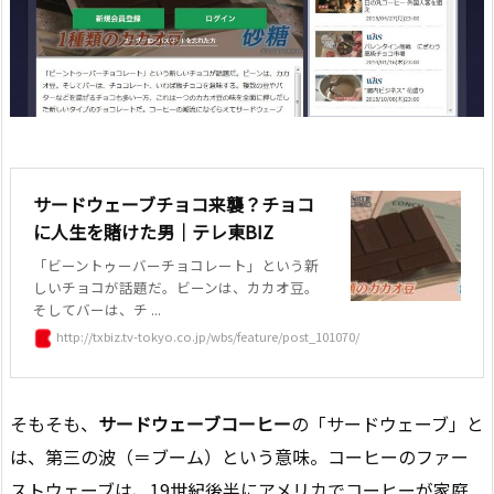
サードウェーブチョコ来襲？チョコ
に人生を賭けた男｜テレ東BIZ
「ビーントゥーバーチョコレート」という新
しいチョコが話題だ。ビーンは、カカオ豆。
そしてバーは、チ ...
http://txbiz.tv-tokyo.co.jp/wbs/feature/post_101070/
そもそも、
サードウェーブコーヒー
の「サードウェーブ」と
は、第三の波（＝ブーム）という意味。コーヒーのファー
ストウェーブは、19世紀後半にアメリカでコーヒーが家庭