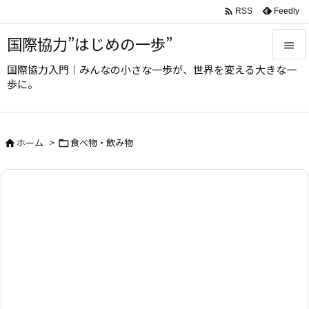

Feedly
RSS
国際協力”はじめの一歩”

国際協力入門｜みんなの小さな一歩が、世界を変える大きな一

歩に。
メニュ

サイド
ホーム
>
食べ物・飲み物



前へ

次へ

検索