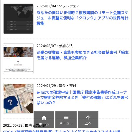
2025/03/04
:
ソフトウェア
あなたの国はいま何時？複数国間のリモート会議スケ
ジュール調整に便利な「クロック」アプリの世界時計
機能
2024/08/07
:
参加方法
企業の従業員・家族も参加できる社会貢献事例「絵本
を届ける運動」参加企業紹介
2024/01/29
:
募金・寄付
e-Taxでの確定申告｜国税庁 確定申告書等作成コーナ
ーで寄附金控除するとき「寄付の種類」はどれを選べ
ばいいの？



メニュー
上へ
ホーム
2021/05/18
:
国際協力問題
SDGs（持続可能な開発目標）をもっとよく知るためオススメ本16選