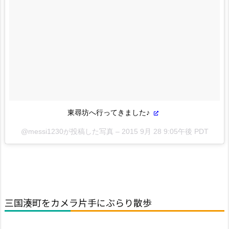
東尋坊へ行ってきました♪
@messi1230が投稿した写真 –
2015 9月 28 9:05午後 PDT
三国湊町をカメラ片手にぶらり散歩