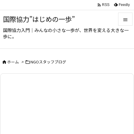

Feedly
RSS
国際協力”はじめの一歩”

国際協力入門｜みんなの小さな一歩が、世界を変える大きな一

歩に。
メニュ

サイド
ホーム
>
NGOスタッフブログ



前へ

次へ

検索