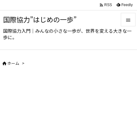

Feedly
RSS
国際協力”はじめの一歩”

国際協力入門｜みんなの小さな一歩が、世界を変える大きな一

歩に。
メニュ

サイド
ホーム
>


前へ

次へ

検索