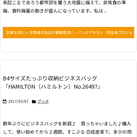
来起こるであろう都市部を襲う大地震に備えて、非常食の準
備、食料備蓄の動きが盛んになっています。
私は ...
記事を読む
非常食の缶詰が飢餓救済に－パンのアキモト「救缶鳥プロジェク
B4サイズたっぷり収納ビジネスバッグ
「HAMILTON（ハミルトン）No.26497」
2017/03/07
グッズ


数年ぶりにビジネスバッグを新調♪ 買っちゃいました♪
購入
して、使い始めてから２週間。すこぶる
合成皮革で、多少の雨