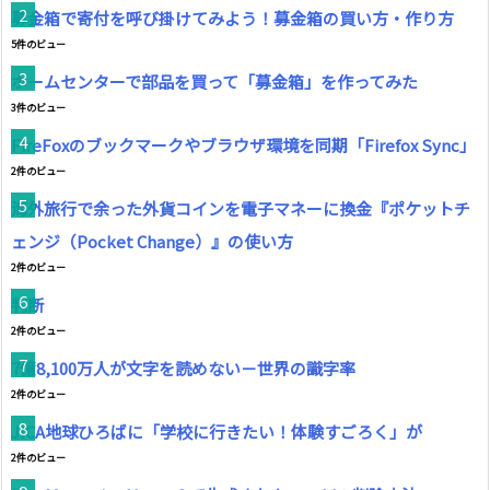
募金箱で寄付を呼び掛けてみよう！募金箱の買い方・作り方
5件のビュー
ホームセンターで部品を買って「募金箱」を作ってみた
3件のビュー
FireFoxのブックマークやブラウザ環境を同期「Firefox Sync」
2件のビュー
海外旅行で余った外貨コインを電子マネーに換金『ポケットチ
ェンジ（Pocket Change）』の使い方
2件のビュー
判断
2件のビュー
7億8,100万人が文字を読めない－世界の識字率
2件のビュー
JICA地球ひろばに「学校に行きたい！体験すごろく」が
2件のビュー