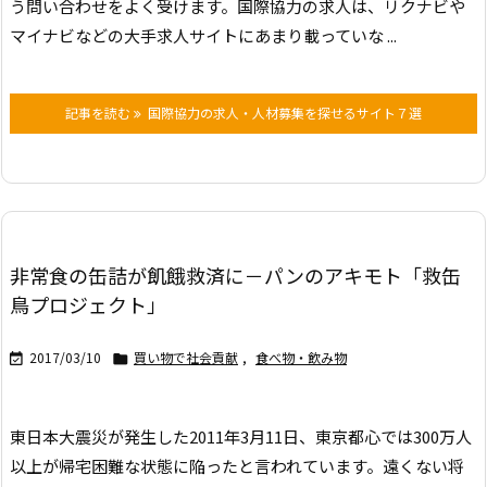
う問い合わせをよく受けます。
国際協力の求人は、リクナビや
マイナビなどの大手求人サイトにあまり載っていな ...
記事を読む
国際協力の求人・人材募集を探せるサイト７選
非常食の缶詰が飢餓救済に－パンのアキモト「救缶
鳥プロジェクト」
2017/03/10
買い物で社会貢献
,
食べ物・飲み物


東日本大震災が発生した2011年3月11日、東京都心では300万人
以上が帰宅困難な状態に陥ったと言われています。遠くない将