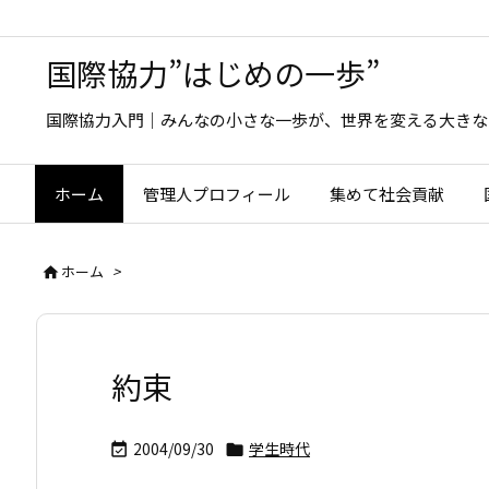
国際協力”はじめの一歩”
国際協力入門｜みんなの小さな一歩が、世界を変える大きな
ホーム
管理人プロフィール
集めて社会貢献
ホーム
>

約束
2004/09/30
学生時代

