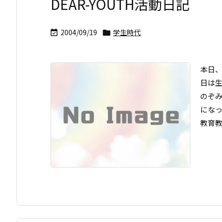
DEAR-YOUTH活動日記
2004/09/19
学生時代


本日、
日は
のぞ
にな
教育教会