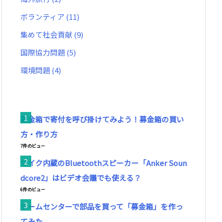
ボランティア
(11)
集めて社会貢献
(9)
国際協力問題
(5)
環境問題
(4)
募金箱で寄付を呼び掛けてみよう！募金箱の買い
方・作り方
7件のビュー
マイク内蔵のBluetoothスピーカー「Anker Soun
dcore2」はビデオ会議でも使える？
6件のビュー
ホームセンターで部品を買って「募金箱」を作っ
てみた