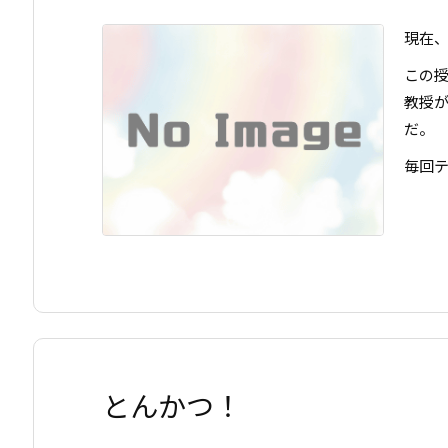
現在
この授
教授
だ。
毎回
とんかつ！