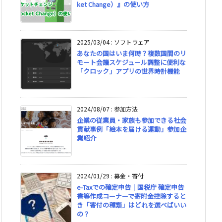
ket Change）』の使い方
2025/03/04
:
ソフトウェア
あなたの国はいま何時？複数国間のリ
モート会議スケジュール調整に便利な
「クロック」アプリの世界時計機能
2024/08/07
:
参加方法
企業の従業員・家族も参加できる社会
貢献事例「絵本を届ける運動」参加企
業紹介
2024/01/29
:
募金・寄付
e-Taxでの確定申告｜国税庁 確定申告
書等作成コーナーで寄附金控除すると
き「寄付の種類」はどれを選べばいい
の？