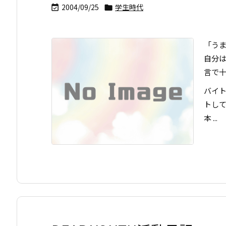
2004/09/25
学生時代


「う
自分
言で
バイ
トし
本 ...