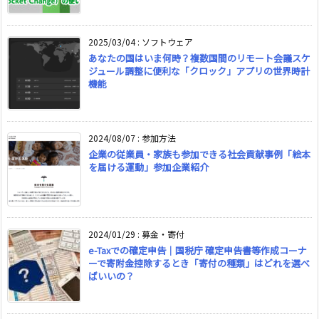
2025/03/04
:
ソフトウェア
あなたの国はいま何時？複数国間のリモート会議スケ
ジュール調整に便利な「クロック」アプリの世界時計
機能
2024/08/07
:
参加方法
企業の従業員・家族も参加できる社会貢献事例「絵本
を届ける運動」参加企業紹介
2024/01/29
:
募金・寄付
e-Taxでの確定申告｜国税庁 確定申告書等作成コーナ
ーで寄附金控除するとき「寄付の種類」はどれを選べ
ばいいの？