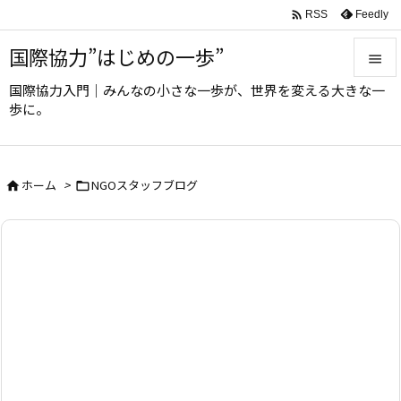

Feedly
RSS
国際協力”はじめの一歩”

国際協力入門｜みんなの小さな一歩が、世界を変える大きな一

歩に。
メニュ

サイド
ホーム
>
NGOスタッフブログ



前へ

次へ

検索