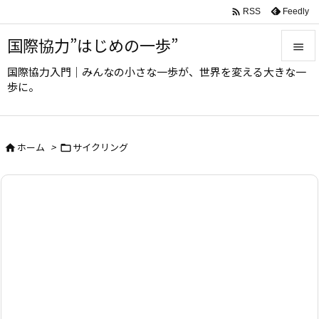

Feedly
RSS
国際協力”はじめの一歩”

国際協力入門｜みんなの小さな一歩が、世界を変える大きな一

歩に。
メニュ

サイド
ホーム
>
サイクリング



前へ

次へ

検索