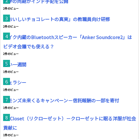
大学の同期がインド手記を公開
2件のビュー
「おいしいチョコレートの真実」の教職員向け研修
2件のビュー
マイク内蔵のBluetoothスピーカー「Anker Soundcore2」は
ビデオ会議でも使える？
2件のビュー
濃い一週間
1件のビュー
ジェラシー
1件のビュー
コモンズ未来くるキャンペーン－信託報酬の一部を寄付
1件のビュー
Re Closet（リクローゼット）－クローゼットに眠る洋服が社会
貢献に
1件のビュー