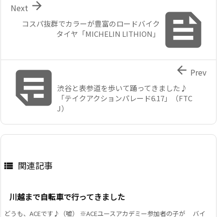

Next

コスパ抜群でカラーが豊富のロードバイク
タイヤ「MICHELIN LITHION」


Prev
渋谷と表参道を歩いて踊ってきました♪
「テイクアクションパレード6.17」（FTC
J）
関連記事

川越まで自転車で行ってきました
どうも、ACEです♪（嘘） ※ACEユースアカデミー参加者の子が バイ