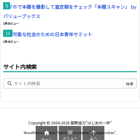
スマホで本棚を撮影して査定額をチェック「本棚スキャン」 by
バリューブックス
1件のビュー
持続可能な社会のための日本青年サミット
1件のビュー
サイト内検索
Copyright ©
2004
-2026
国際協力”はじめの一歩”



WordPress Luxeritas Theme is provided by "
Thought is free
".
メニュー
上へ
ホーム