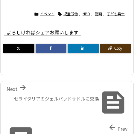
イベント
児童労働
,
NPO
,
動画
,
子ども兵士


よろしければシェアお願いします
Copy

Next

セライタリアのジェルパッドサドルに交換

Prev