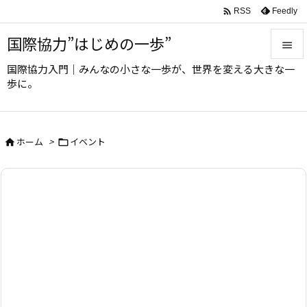

Feedly
RSS
国際協力”はじめの一歩”

国際協力入門｜みんなの小さな一歩が、世界を変える大きな一

歩に。
メニュ

サイド
ホーム
>
イベント



前へ

次へ

検索