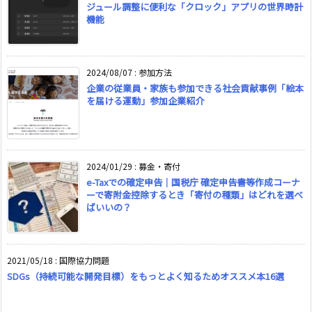
ジュール調整に便利な「クロック」アプリの世界時計
機能
2024/08/07
:
参加方法
企業の従業員・家族も参加できる社会貢献事例「絵本
を届ける運動」参加企業紹介
2024/01/29
:
募金・寄付
e-Taxでの確定申告｜国税庁 確定申告書等作成コーナ
ーで寄附金控除するとき「寄付の種類」はどれを選べ
ばいいの？
2021/05/18
:
国際協力問題
SDGs（持続可能な開発目標）をもっとよく知るためオススメ本16選