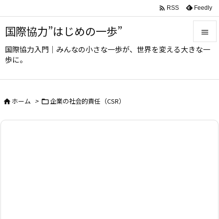

Feedly
RSS
国際協力”はじめの一歩”

国際協力入門｜みんなの小さな一歩が、世界を変える大きな一

歩に。
メニュ

サイド
ホーム
>
企業の社会的責任（CSR）



前へ

次へ

検索