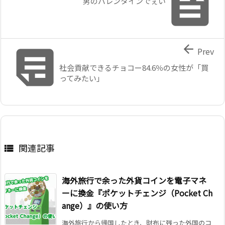

男のバレンタインでぇい


Prev
社会貢献できるチョコー84.6％の女性が「買
ってみたい」
関連記事

海外旅行で余った外貨コインを電子マネ
ーに換金『ポケットチェンジ（Pocket Ch
ange）』の使い方
海外旅行から帰国したとき、財布に残った外国のコ