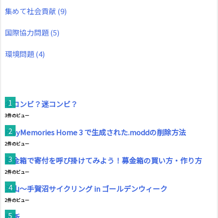
集めて社会貢献
(9)
国際協力問題
(5)
環境問題
(4)
名コンビ？迷コンビ？
3件のビュー
PlayMemories Home 3 で生成された.moddの削除方法
2件のビュー
募金箱で寄付を呼び掛けてみよう！募金箱の買い方・作り方
2件のビュー
流山～手賀沼サイクリング in ゴールデンウィーク
2件のビュー
判断