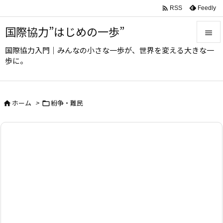

Feedly
RSS
国際協力”はじめの一歩”

国際協力入門｜みんなの小さな一歩が、世界を変える大きな一

歩に。
メニュ

サイド
ホーム
>
紛争・難民



前へ

次へ

検索