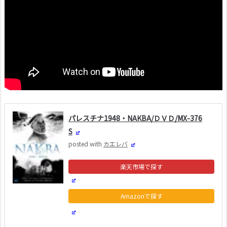
パレスチナ1948・NAKBA/ＤＶＤ/MX-376
S
posted with
カエレバ
楽天市場
Amazon
Yahooショッピング