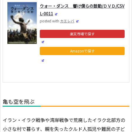
ウォー・ダンス 響け僕らの鼓動/ＤＶＤ/CSV
L-0011
posted with
カエレバ
楽天市場
Amazon
Yahooショッピング
亀も空を飛ぶ
イラン・イラク戦争や湾岸戦争で荒廃したイラク北部方の
小さな村で暮らす、親を失ったクルド人孤児や難民の子ど