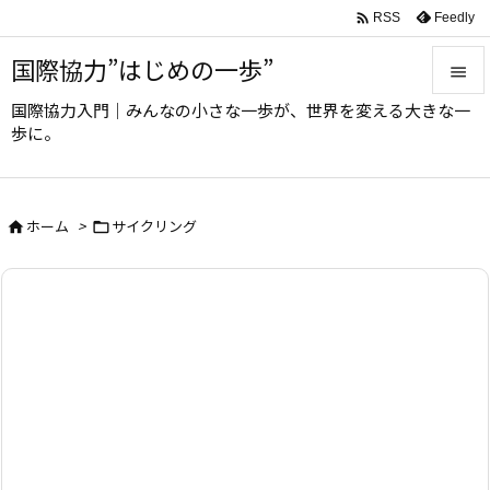

Feedly
RSS
国際協力”はじめの一歩”

国際協力入門｜みんなの小さな一歩が、世界を変える大きな一

歩に。
メニュ

サイド
ホーム
>
サイクリング



前へ

次へ

検索