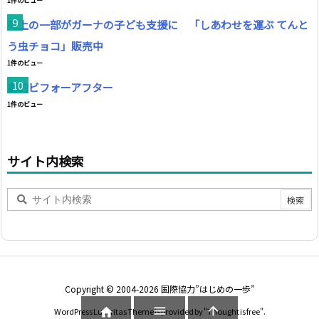
1件のビュー
売上の一部がガーナの子ども支援に 「しあわせを運ぶ てんと
う虫チョコ」販売中
1件のビュー
劇的ビフォーアフター
1件のビュー
サイト内検索
Copyright ©
2004
-2026
国際協力”はじめの一歩”



WordPress Luxeritas Theme is provided by "
Thought is free
".