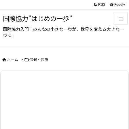

Feedly
RSS
国際協力”はじめの一歩”

国際協力入門｜みんなの小さな一歩が、世界を変える大きな一

歩に。
メニュ

サイド
ホーム
>
保健・医療



前へ

次へ

検索