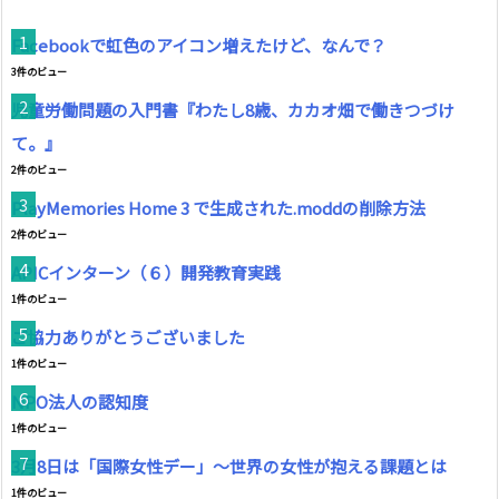
Facebookで虹色のアイコン増えたけど、なんで？
3件のビュー
児童労働問題の入門書『わたし8歳、カカオ畑で働きつづけ
て。』
2件のビュー
PlayMemories Home 3 で生成された.moddの削除方法
2件のビュー
APICインターン（６）開発教育実践
1件のビュー
ご協力ありがとうございました
1件のビュー
NPO法人の認知度
1件のビュー
3月8日は「国際女性デー」～世界の女性が抱える課題とは
1件のビュー