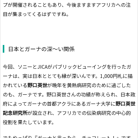
プが開催されることもあり、今後ますますアフリカへの注
目が集まってくるはずですね。
日本とガーナの深～い関係
今回、ソニーとJICAがパブリックビューイングを行ったガ
ーナは、実は日本ととても縁が深いんです。1,000円札に描
かれている
野口英世
が晩年を黄熱病研究のために過ごした
のも、ガーナです。野口英世さんの功績が称えられ、日本政
府によってガーナの首都アクラにあるガーナ大学に
野口英世
記念研究所
が設立され、アフリカでの伝染病研究の中心的
役割を果たしています。
でもやっぱり『ガーナと言ったら、チョコレート！』です