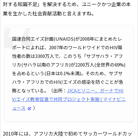
対する知識不足」を解決するため、ユニークかつ企業の本
業を生かした社会貢献活動と言えますね。
国連合同エイズ計画(UNAIDS)が2008年にまとめたレ
ポートによれば、2007年のワールドワイドでのHIV陽
性者の数は3300万人で、このうち「サブサハラ・アフ
リカ(サハラ以南のアフリカ)が2200万人(全世界の69%)
を占めるという(日本は0.1%未満)。そのため、サブサ
ハラ・アフリカでのHIV/エイズの感染を防ぐことが急
務となっている。（出所：
JICAとソニー、ガーナでHI
V/エイズ教育促進で共同プロジェクト実施 | マイナビニ
ュース
）
2010年には、アフリカ大陸で初めてサッカーワールドカッ