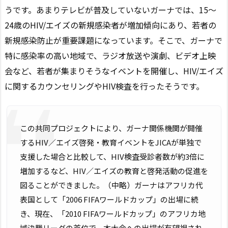
うです。あまりテレビが普及していないガーナでは、15～
24歳のHIV/エイズの新規感染者が増加傾向にあり、若者の
新規感染防止が重要課題になっています。そこで、ガーナで
特に感染率の高い地域で、ラジオ放送や演劇、ビデオ上映
会など、若者が集まりそうなイベントを開催し、HIV/エイズ
に関するカウンセリングやHIV検査を行ったそうです。
この共同プロジェクトにより、ガーナ関係機関が開催
するHIV／エイズ啓発・教育イベントをJICAが単独で
支援した場合と比較して、HIV検査受診者数が約3倍に
増加するなど、HIV／エイズの教育と啓発活動の促進を
図ることができました。（中略）ガーナはアフリカ代
表国として「2006 FIFAワールドカップ」の出場に続
き、現在、「2010 FIFAワールドカップ」のアフリカ地
域決勝リーグの首位で、本大会への出場が有望視され