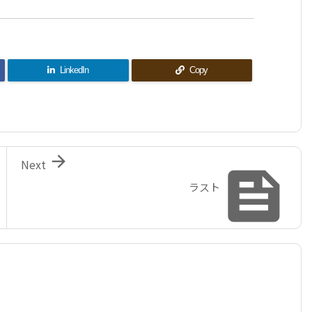
LinkedIn
Copy

Next

ラスト