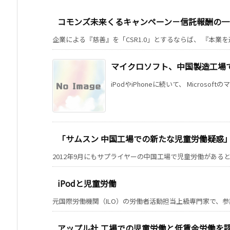
コモンズ未来くるキャンペーン－信託報酬の一
企業による『慈善』を「CSR1.0」とするならば、 『本業を通じ
マイクロソフト、中国製造工場
iPodやiPhoneに続いて、 Microsof
「サムスン 中国工場での新たな児童労働疑惑
2012年9月にもサプライヤーの中国工場で児童労働があると指
iPodと児童労働
元国際労働機関（ILO）の労働者活動担当上級専門家で、参議
アップル社 工場での児童労働と低賃金労働を