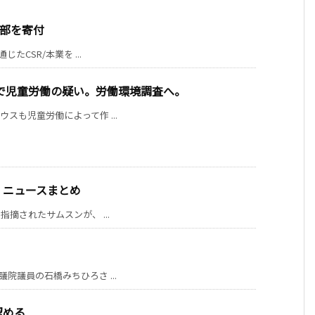
部を寄付
たCSR/本業を ...
で児童労働の疑い。労働環境調査へ。
tのマウスも児童労働によって作 ...
」ニュースまとめ
摘されたサムスンが、 ...
院議員の石橋みちひろさ ...
認める