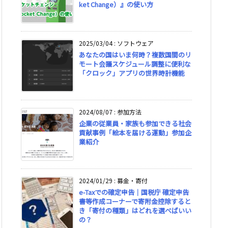
ket Change）』の使い方
2025/03/04
:
ソフトウェア
あなたの国はいま何時？複数国間のリ
モート会議スケジュール調整に便利な
「クロック」アプリの世界時計機能
2024/08/07
:
参加方法
企業の従業員・家族も参加できる社会
貢献事例「絵本を届ける運動」参加企
業紹介
2024/01/29
:
募金・寄付
e-Taxでの確定申告｜国税庁 確定申告
書等作成コーナーで寄附金控除すると
き「寄付の種類」はどれを選べばいい
の？