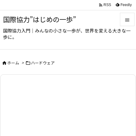

Feedly
RSS
国際協力”はじめの一歩”

国際協力入門｜みんなの小さな一歩が、世界を変える大きな一

歩に。
メニュ

サイド
ホーム
>
ハードウェア



前へ

次へ

検索