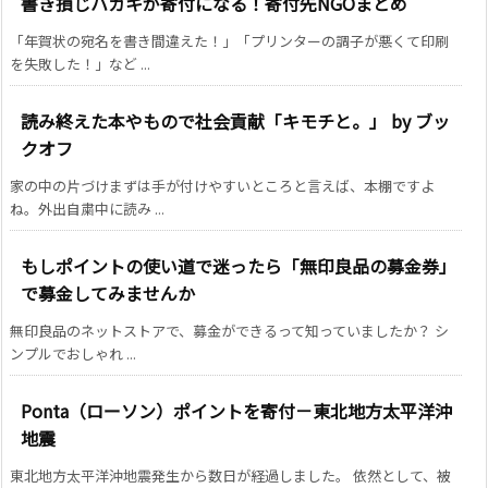
書き損じハガキが寄付になる！寄付先NGOまとめ
「年賀状の宛名を書き間違えた！」「プリンターの調子が悪くて印刷
を失敗した！」など ...
読み終えた本やもので社会貢献「キモチと。」 by ブッ
クオフ
家の中の片づけまずは手が付けやすいところと言えば、本棚ですよ
ね。外出自粛中に読み ...
もしポイントの使い道で迷ったら「無印良品の募金券」
で募金してみませんか
無印良品のネットストアで、募金ができるって知っていましたか？ シ
ンプルでおしゃれ ...
Ponta（ローソン）ポイントを寄付－東北地方太平洋沖
地震
東北地方太平洋沖地震発生から数日が経過しました。 依然として、被