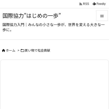

Feedly
RSS
国際協力”はじめの一歩”

国際協力入門｜みんなの小さな一歩が、世界を変える大きな一

歩に。
メニュ

サイド
ホーム
>
買い物で社会貢献



前へ

次へ

検索