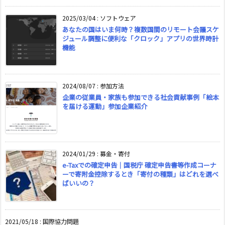
2025/03/04
:
ソフトウェア
あなたの国はいま何時？複数国間のリモート会議スケ
ジュール調整に便利な「クロック」アプリの世界時計
機能
2024/08/07
:
参加方法
企業の従業員・家族も参加できる社会貢献事例「絵本
を届ける運動」参加企業紹介
2024/01/29
:
募金・寄付
e-Taxでの確定申告｜国税庁 確定申告書等作成コーナ
ーで寄附金控除するとき「寄付の種類」はどれを選べ
ばいいの？
2021/05/18
:
国際協力問題