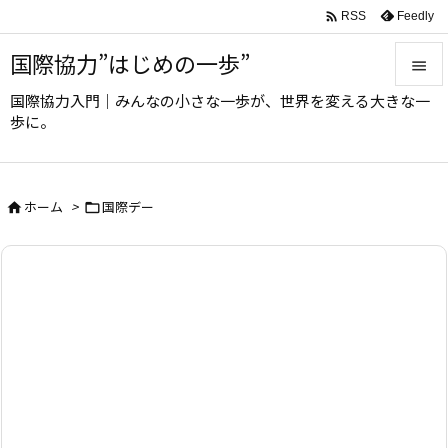

Feedly
RSS
国際協力”はじめの一歩”

国際協力入門｜みんなの小さな一歩が、世界を変える大きな一

歩に。
メニュ

サイド
ホーム
>
国際デー



前へ

次へ

検索