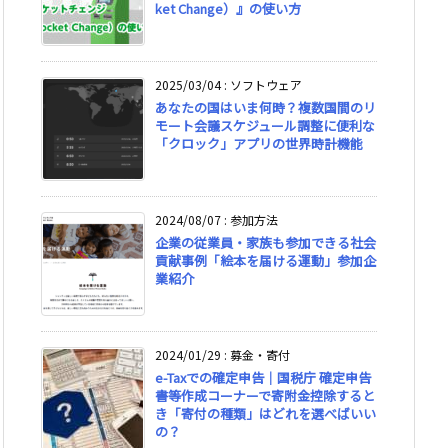
ket Change）』の使い方
2025/03/04
:
ソフトウェア
あなたの国はいま何時？複数国間のリ
モート会議スケジュール調整に便利な
「クロック」アプリの世界時計機能
2024/08/07
:
参加方法
企業の従業員・家族も参加できる社会
貢献事例「絵本を届ける運動」参加企
業紹介
2024/01/29
:
募金・寄付
e-Taxでの確定申告｜国税庁 確定申告
書等作成コーナーで寄附金控除すると
き「寄付の種類」はどれを選べばいい
の？