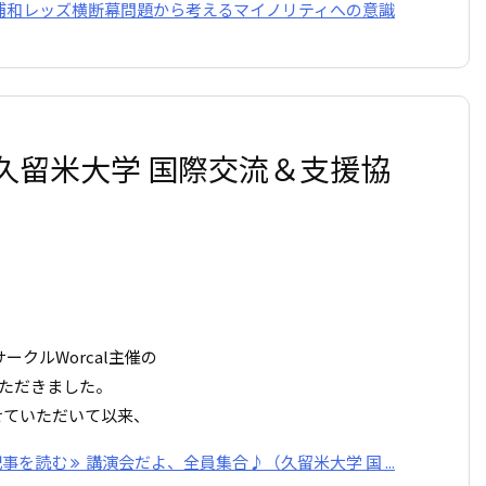
浦和レッズ横断幕問題から考えるマイノリティへの意識
久留米大学 国際交流＆支援協
ークルWorcal主催の
ただきました。
せていただいて以来、
記事を読む
講演会だよ、全員集合♪（久留米大学 国 ...