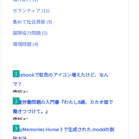
ボランティア
(11)
集めて社会貢献
(9)
国際協力問題
(5)
環境問題
(4)
Facebookで虹色のアイコン増えたけど、なん
で？
3件のビュー
児童労働問題の入門書『わたし8歳、カカオ畑で
働きつづけて。』
2件のビュー
PlayMemories Home 3 で生成された.moddの削
除方法