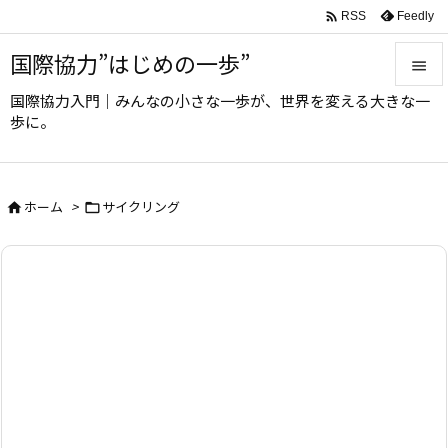

Feedly
RSS
国際協力”はじめの一歩”

国際協力入門｜みんなの小さな一歩が、世界を変える大きな一

歩に。
メニュ

サイド
ホーム
>
サイクリング



前へ

次へ

検索