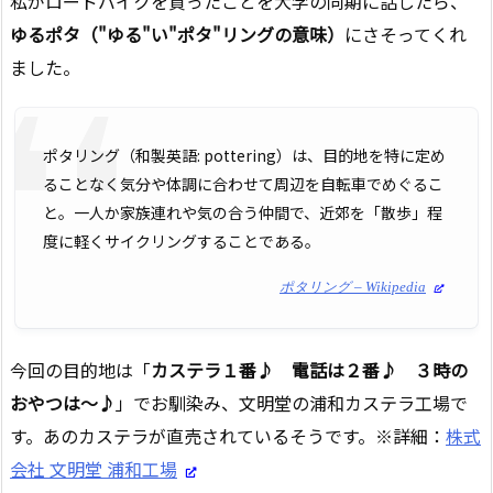
私がロードバイクを買ったことを大学の同期に話したら、
ゆるポタ（"ゆる"い"ポタ"リングの意味）
にさそってくれ
ました。
ポタリング（和製英語: pottering）は、目的地を特に定め
ることなく気分や体調に合わせて周辺を自転車でめぐるこ
と。一人か家族連れや気の合う仲間で、近郊を「散歩」程
度に軽くサイクリングすることである。
ポタリング – Wikipedia
今回の目的地は「
カステラ１番♪ 電話は２番♪ ３時の
おやつは～♪
」でお馴染み、文明堂の浦和カステラ工場で
す。あのカステラが直売されているそうです。※詳細：
株式
会社 文明堂 浦和工場