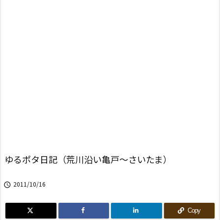
ゆるポタ日記（荒川沿い亀戸～さいたま）
2011/10/16

Copy