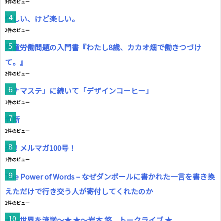
3件のビュー
忙しい、けど楽しい。
2件のビュー
児童労働問題の入門書『わたし8歳、カカオ畑で働きつづけ
て。』
2件のビュー
「ナマステ」に続いて「デザインコーヒー」
1件のビュー
判断
1件のビュー
祝！メルマガ100号！
1件のビュー
The Power of Words – なぜダンボールに書かれた一言を書き換
えただけで行き交う人が寄付してくれたのか
1件のビュー
★〜世界を流学〜★ ★〜岩本 悠 トークライブ ★