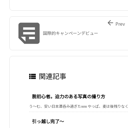


Prev
国際的キャンペーンデビュー
関連記事

脱初心者。迫力のある写真の撮り方
う～む、安い日本酒呑み過ぎたww やっぱ、麦は後残りなくてい
引っ越し完了〜