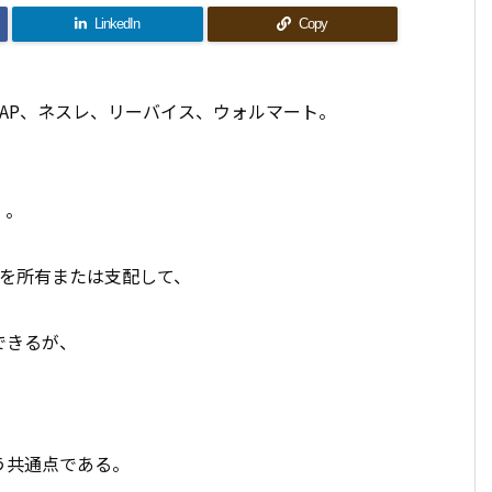
LinkedIn
Copy
AP、ネスレ、リーバイス、ウォルマート。
」。
。
点を所有または支配して、
できるが、
う共通点である。