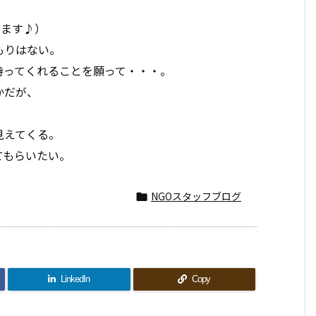
します♪）
もりはない。
持ってくれることを願って・・・。
かだが、
見えてくる。
てもらいたい。
NGOスタッフブログ

LinkedIn
Copy