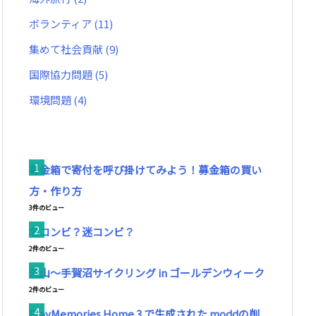
ボランティア
(11)
集めて社会貢献
(9)
国際協力問題
(5)
環境問題
(4)
募金箱で寄付を呼び掛けてみよう！募金箱の買い
方・作り方
3件のビュー
名コンビ？迷コンビ？
2件のビュー
流山～手賀沼サイクリング in ゴールデンウィーク
2件のビュー
PlayMemories Home 3 で生成された.moddの削