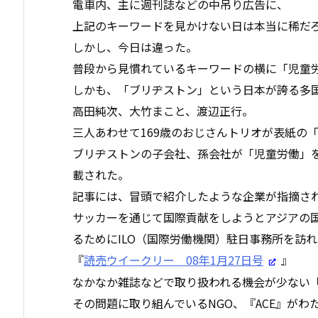
電車内、主に週刊誌などの中吊り広告に、
上記のキーワードを見かけない日は本当に稀だ
しかし、今日は違った。
普段から見慣れているキーワードの横に「児童
しかも、「ブリヂストン」という日本が誇る多
高田純次、大竹まこと、渡辺正行。
三人あわせて169歳のおじさんトリオが表紙の
ブリヂストンの子会社、孫会社が「児童労働」
載された。
記事には、冒頭で紹介したような企業が指摘さ
サッカーを通じて国際貢献をしようとアジアの
るためにILO（国際労働機関）駐日事務所を訪
『
読売ウイークリー 08年1月27日号
』
なかなか雑誌などで取り扱われる機会が少ない
その問題に取り組んでいるNGO、『ACE』がわ