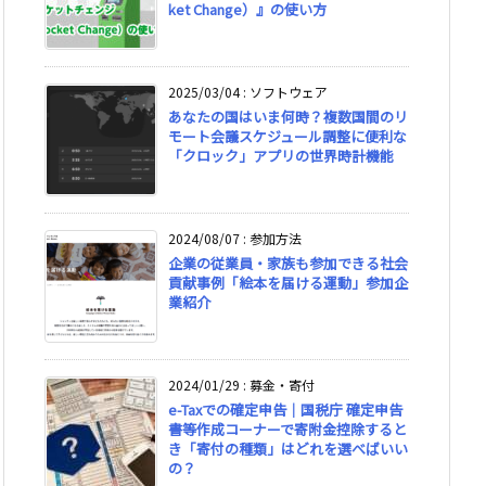
ket Change）』の使い方
2025/03/04
:
ソフトウェア
あなたの国はいま何時？複数国間のリ
モート会議スケジュール調整に便利な
「クロック」アプリの世界時計機能
2024/08/07
:
参加方法
企業の従業員・家族も参加できる社会
貢献事例「絵本を届ける運動」参加企
業紹介
2024/01/29
:
募金・寄付
e-Taxでの確定申告｜国税庁 確定申告
書等作成コーナーで寄附金控除すると
き「寄付の種類」はどれを選べばいい
の？