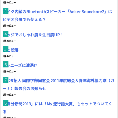
2件のビュー
マイク内蔵のBluetoothスピーカー「Anker Soundcore2」は
ビデオ会議でも使える？
2件のビュー
バッジでおしゃれ度＆注目度UP！
1件のビュー
ひと段落
1件のビュー
ジャニーズに遭遇!?
1件のビュー
11/26 拓大 国際学部同窓会 2011年度総会＆青年海外協力隊（ガ
ーナ）報告会のお知らせ
1件のビュー
「自分新聞2013」には「My 流行語大賞」もセットでついてく
る
1件のビュー