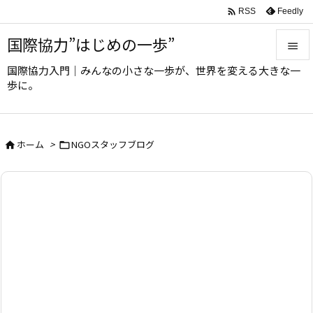

Feedly
RSS
国際協力”はじめの一歩”

国際協力入門｜みんなの小さな一歩が、世界を変える大きな一

歩に。
メニュ

サイド
ホーム
>
NGOスタッフブログ



前へ

次へ

検索