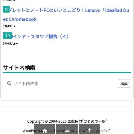
タブレットとノートPCのいいとこどり！Lenovo「IdeaPad Du
et Chromebook」
1件のビュー
2009インド・スタツア報告（４）
1件のビュー
サイト内検索
Copyright ©
2004
-2026
国際協力”はじめの一歩”



WordPress Luxeritas Theme is provided by "
Thought is free
".