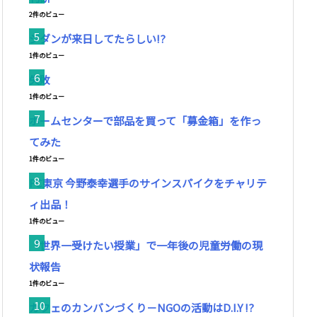
2件のビュー
ジダンが来日してたらしい!?
1件のビュー
失敗
1件のビュー
ホームセンターで部品を買って「募金箱」を作っ
てみた
1件のビュー
FC東京 今野泰幸選手のサインスパイクをチャリテ
ィ出品！
1件のビュー
「世界一受けたい授業」で一年後の児童労働の現
状報告
1件のビュー
カフェのカンバンづくり－NGOの活動はD.I.Y !?