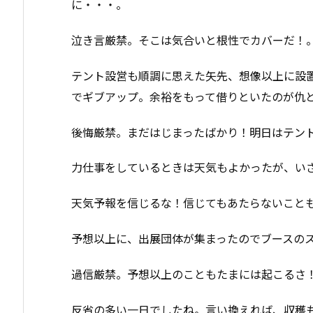
に・・・。
泣き言厳禁。そこは気合いと根性でカバーだ！
テント設営も順調に思えた矢先、想像以上に設
でギブアップ。余裕をもって借りといたのが仇
後悔厳禁。まだはじまったばかり！明日はテン
力仕事をしているときは天気もよかったが、い
天気予報を信じるな！信じてもあたらないこと
予想以上に、出展団体が集まったのでブースの
過信厳禁。予想以上のこともたまには起こるさ
反省の多い一日でしたね。言い換えれば、収穫