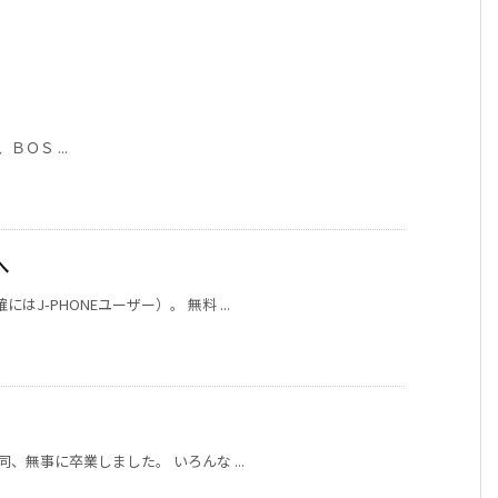
昨晩、ＢＯＳ ...
へ
はJ-PHONEユーザー）。 無料 ...
一同、無事に卒業しました。 いろんな ...