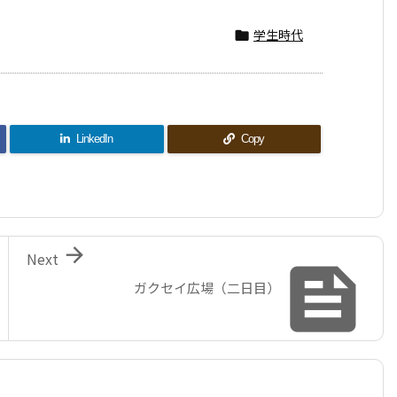
学生時代

LinkedIn
Copy

Next

ガクセイ広場（二日目）