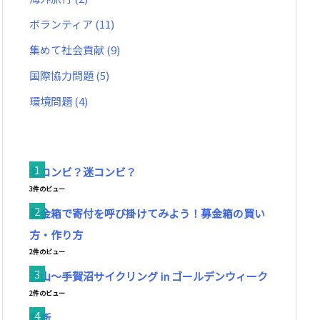
ボランティア
(11)
集めて社会貢献
(9)
国際協力問題
(5)
環境問題
(4)
名コンビ？迷コンビ？
3件のビュー
募金箱で寄付を呼び掛けてみよう！募金箱の買い
方・作り方
2件のビュー
流山～手賀沼サイクリング in ゴールデンウィーク
2件のビュー
判断