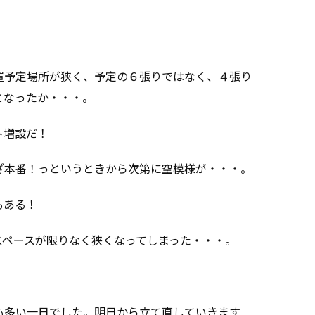
。
置予定場所が狭く、予定の６張りではなく、４張り
となったか・・・。
ト増設だ！
ざ本番！っというときから次第に空模様が・・・。
もある！
スペースが限りなく狭くなってしまった・・・。
！
も多い一日でした。明日から立て直していきます