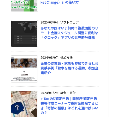
ket Change）』の使い方
2025/03/04
:
ソフトウェア
あなたの国はいま何時？複数国間のリ
モート会議スケジュール調整に便利な
「クロック」アプリの世界時計機能
2024/08/07
:
参加方法
企業の従業員・家族も参加できる社会
貢献事例「絵本を届ける運動」参加企
業紹介
2024/01/29
:
募金・寄付
e-Taxでの確定申告｜国税庁 確定申告
書等作成コーナーで寄附金控除すると
き「寄付の種類」はどれを選べばいい
の？