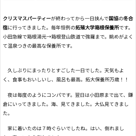
クリスマスパーティー
が終わってから一日挟んで
国協
の
冬合
宿
に行ってきました。毎年恒例の
拓殖大学箱根保養所
です。
小田急線で箱根湯元→箱根登山鉄道で強羅まで。眺めがよく
て温泉つきの最高な保養所です。
久しぶりにまったりとすごした一日でした。天気もよ
く、食事もおいしいし、風呂も最高。拓大保養所万歳！！
夜は毎度のようにコンパです。翌日は小田原まで出て、鎌
倉にいってきました。海、見てきました。大仏見てきまし
た。
家に着いたのは７時ぐらいでしたね。はい、倒れまし