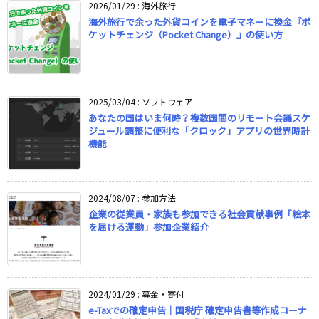
2026/01/29
:
海外旅行
海外旅行で余った外貨コインを電子マネーに換金『ポ
ケットチェンジ（Pocket Change）』の使い方
2025/03/04
:
ソフトウェア
あなたの国はいま何時？複数国間のリモート会議スケ
ジュール調整に便利な「クロック」アプリの世界時計
機能
2024/08/07
:
参加方法
企業の従業員・家族も参加できる社会貢献事例「絵本
を届ける運動」参加企業紹介
2024/01/29
:
募金・寄付
e-Taxでの確定申告｜国税庁 確定申告書等作成コーナ