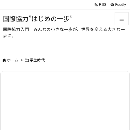

Feedly
RSS
国際協力”はじめの一歩”

国際協力入門｜みんなの小さな一歩が、世界を変える大きな一

歩に。
メニュ

サイド
ホーム
>
学生時代



前へ

次へ

検索