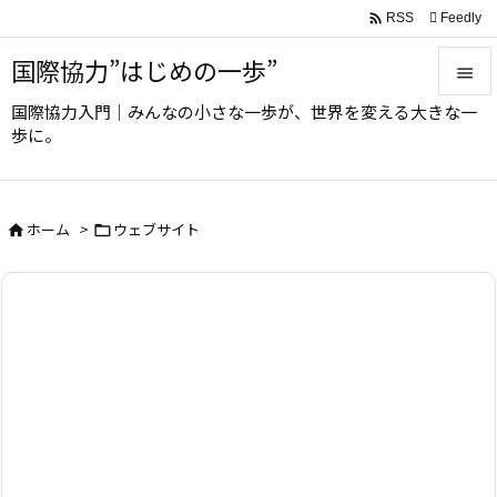

Feedly
RSS
国際協力”はじめの一歩”

国際協力入門｜みんなの小さな一歩が、世界を変える大きな一

歩に。
メニュ

サイド
ホーム
>
ウェブサイト



前へ

次へ

検索