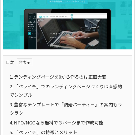
目次
1.
ランディングページを0から作るのは正直大変
2.
「ぺライチ」でのランディングページづくりは直感的
でシンプル
3.
豊富なテンプレートで「結婚パーティー」の案内もラ
クラク
4.
NPO/NGOなら無料で３ページまで作成可能
5.
「ぺライチ」の特徴とメリット