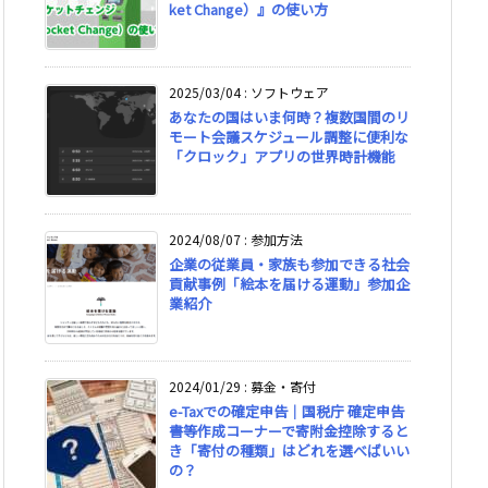
ket Change）』の使い方
2025/03/04
:
ソフトウェア
あなたの国はいま何時？複数国間のリ
モート会議スケジュール調整に便利な
「クロック」アプリの世界時計機能
2024/08/07
:
参加方法
企業の従業員・家族も参加できる社会
貢献事例「絵本を届ける運動」参加企
業紹介
2024/01/29
:
募金・寄付
e-Taxでの確定申告｜国税庁 確定申告
書等作成コーナーで寄附金控除すると
き「寄付の種類」はどれを選べばいい
の？