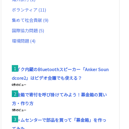
ボランティア
(11)
集めて社会貢献
(9)
国際協力問題
(5)
環境問題
(4)
マイク内蔵のBluetoothスピーカー「Anker Soun
dcore2」はビデオ会議でも使える？
6件のビュー
募金箱で寄付を呼び掛けてみよう！募金箱の買い
方・作り方
5件のビュー
ホームセンターで部品を買って「募金箱」を作っ
てみた