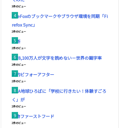
3件のビュー
FireFoxのブックマークやブラウザ環境を同期「Fi
refox Sync」
2件のビュー
判断
2件のビュー
7億8,100万人が文字を読めない－世界の識字率
2件のビュー
劇的ビフォーアフター
2件のビュー
JICA地球ひろばに「学校に行きたい！体験すごろ
く」が
2件のビュー
丼物ファーストフード
2件のビュー