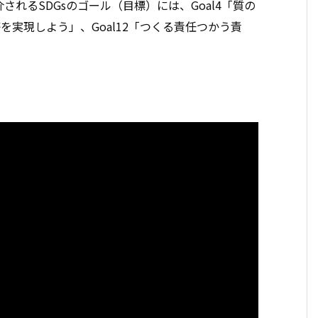
れるSDGsのゴール（目標）には、Goal4「質の
を実現しよう」、Goal12「つくる責任つかう責