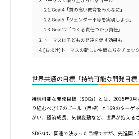
2.
トーマスで取り上げられるゴール
2.1.
Goal4「質の高い教育をみんなに」
2.2.
Goal5「ジェンダー平等を実現しよう」
2.3.
Goal12「つくる責任つかう責任」
3.
トーマスは子どもの発達を促す効果も
4.
[おまけ]トーマスの新しい仲間たちをチェッ
世界共通の目標「持続可能な開発目標（
持続可能な開発目標（SDGs）とは、2015年9
り組むべき17のゴール（目標）と169のター
がい、経済成長、気候変動など、世界が抱える
SDGsは、国連で決まった目標ですが、先進国