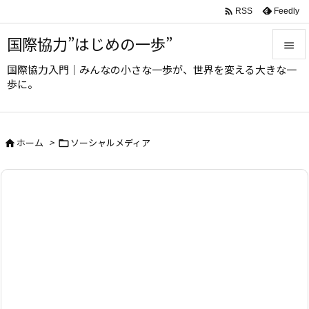

Feedly
RSS
国際協力”はじめの一歩”

国際協力入門｜みんなの小さな一歩が、世界を変える大きな一

歩に。
メニュ

サイド
ホーム
>
ソーシャルメディア



前へ

次へ

検索