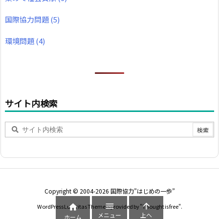
国際協力問題
(5)
環境問題
(4)
サイト内検索
Copyright ©
2004
-2026
国際協力”はじめの一歩”



WordPress Luxeritas Theme is provided by "
Thought is free
".
メニュー
上へ
ホーム