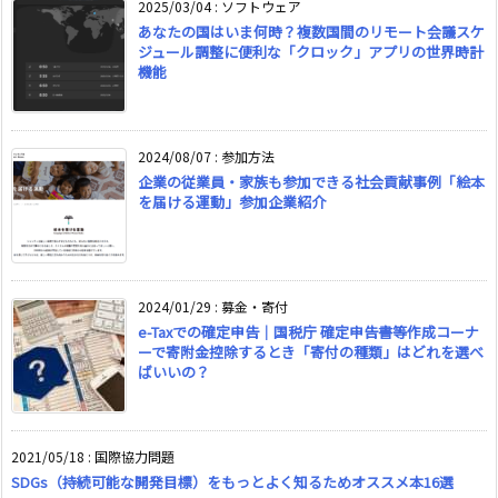
2025/03/04
:
ソフトウェア
あなたの国はいま何時？複数国間のリモート会議スケ
ジュール調整に便利な「クロック」アプリの世界時計
機能
2024/08/07
:
参加方法
企業の従業員・家族も参加できる社会貢献事例「絵本
を届ける運動」参加企業紹介
2024/01/29
:
募金・寄付
e-Taxでの確定申告｜国税庁 確定申告書等作成コーナ
ーで寄附金控除するとき「寄付の種類」はどれを選べ
ばいいの？
2021/05/18
:
国際協力問題
SDGs（持続可能な開発目標）をもっとよく知るためオススメ本16選