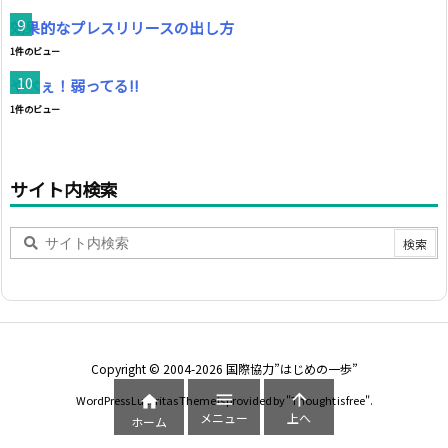
効果的なプレスリリースの出し方
1件のビュー
やべぇ！弱ってる!!
1件のビュー
サイト内検索
Copyright ©
2004
-2026
国際協力”はじめの一歩”



WordPress Luxeritas Theme is provided by "
Thought is free
".
メニュー
上へ
ホーム