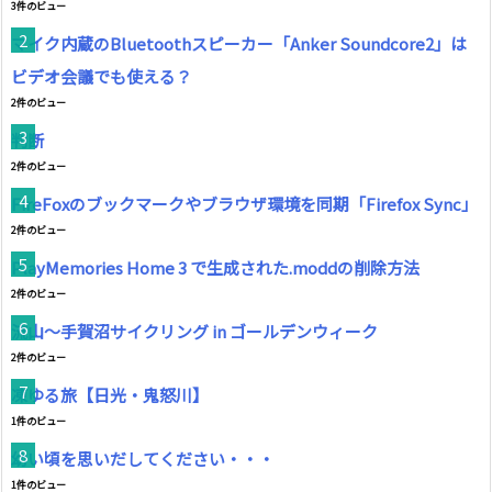
3件のビュー
マイク内蔵のBluetoothスピーカー「Anker Soundcore2」は
ビデオ会議でも使える？
2件のビュー
判断
2件のビュー
FireFoxのブックマークやブラウザ環境を同期「Firefox Sync」
2件のビュー
PlayMemories Home 3 で生成された.moddの削除方法
2件のビュー
流山～手賀沼サイクリング in ゴールデンウィーク
2件のビュー
凍ゆる旅【日光・鬼怒川】
1件のビュー
幼い頃を思いだしてください・・・
1件のビュー