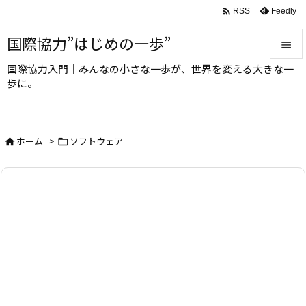

Feedly
RSS
国際協力”はじめの一歩”

国際協力入門｜みんなの小さな一歩が、世界を変える大きな一

歩に。
メニュ

サイド
ホーム
>
ソフトウェア



前へ

次へ

検索