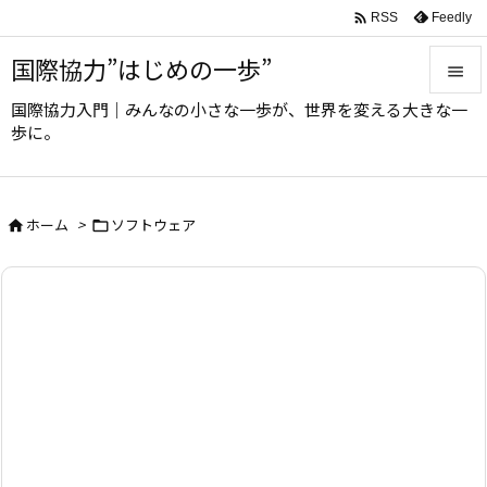

Feedly
RSS
国際協力”はじめの一歩”

国際協力入門｜みんなの小さな一歩が、世界を変える大きな一

歩に。
メニュ

サイド
ホーム
>
ソフトウェア



前へ

次へ

検索