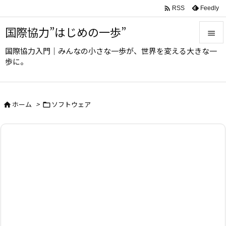

Feedly
RSS
国際協力”はじめの一歩”

国際協力入門｜みんなの小さな一歩が、世界を変える大きな一

歩に。
メニュ

サイド
ホーム
>
ソフトウェア



前へ

次へ

検索