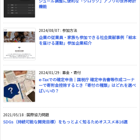
ジュール調整に便利な「クロック」アプリの世界時計
機能
2024/08/07
:
参加方法
企業の従業員・家族も参加できる社会貢献事例「絵本
を届ける運動」参加企業紹介
2024/01/29
:
募金・寄付
e-Taxでの確定申告｜国税庁 確定申告書等作成コーナ
ーで寄附金控除するとき「寄付の種類」はどれを選べ
ばいいの？
2021/05/18
:
国際協力問題
SDGs（持続可能な開発目標）をもっとよく知るためオススメ本16選