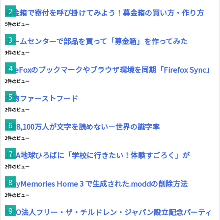
募金箱で寄付を呼び掛けてみよう！募金箱の買い方・作り方
5件のビュー
ホームセンターで部品を買って「募金箱」を作ってみた
3件のビュー
FireFoxのブックマークやブラウザ環境を同期「Firefox Sync」
2件のビュー
丼物ファーストフード
2件のビュー
7億8,100万人が文字を読めない－世界の識字率
2件のビュー
JICA地球ひろばに「学校に行きたい！体験すごろく」が
2件のビュー
PlayMemories Home 3 で生成された.moddの削除方法
2件のビュー
NPO法人フリー・ザ・チルドレン・ジャパン設立記念パーティ