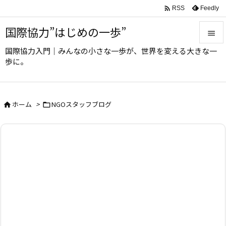

Feedly
RSS
国際協力”はじめの一歩”

国際協力入門｜みんなの小さな一歩が、世界を変える大きな一

歩に。
メニュ

サイド
ホーム
>
NGOスタッフブログ



前へ

次へ

検索