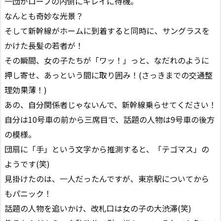
一団がロープの内側にキレイに待機。
なんとも奇妙な光景？
そして新幹線がホームに到着すると同時に、サングラスを
かけた長髪の若者が！
その瞬間、女の子たちが「ワッ！」っと、なだれのように
押し寄せ、あっという間に取り囲み！(さっきまでの交通整
理効果薄！)
あの、自分関係者じゃないんで、新幹線乗らせてください！
自分は10号車の前から三席目で、話題の人物は9号車の後方
の模様。
団扇に「手」という文字から推測すると、「テゴマス」の
ようです(笑)
見掛けたのは、一人だったんですが、東京駅についてから
もパニック！
話題の人物を追いかけ、改札口は女の子の大渋滞(笑)