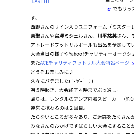
でもサッ
す。
西野さんのサイン入りユニフォーム（ミスター
真聖
さんや
宮澤ミシェル
さん、
川平慈英
さん、
アトレードフットサルボールも出品を予定して
大会当日の様子やYahoo!チャリティーオーク
また
ACEチャリティフットサル大会特設ページ
どうぞお楽しみに♪
久々にバテました(´-∀-｀；)
朝５時起き、大会終了４時までぶっ通し。
帰りは、レンタルのアンプ内臓スピーカー（約1
運営に携わるのは２回目。
たらないところが多々あり、ご迷惑をたくさん
みなさんのおかげですばらしい大会にすること