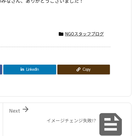
のみなさん、ありがとうございました！
NGOスタッフブログ

LinkedIn
Copy

Next

イメージチェンジ失敗!?