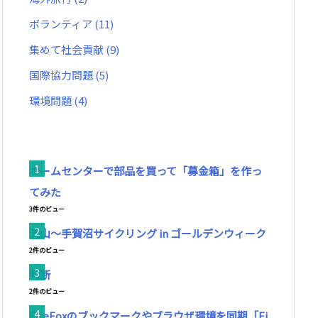
ボランティア
(11)
集めて社会貢献
(9)
国際協力問題
(5)
環境問題
(4)
ホームセンターで部品を買って「募金箱」を作っ
てみた
3件のビュー
流山～手賀沼サイクリング in ゴールデンウィーク
2件のビュー
判断
2件のビュー
FireFoxのブックマークやブラウザ環境を同期「Fi