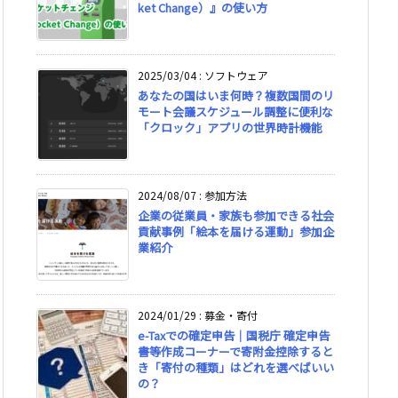
ket Change）』の使い方
2025/03/04
:
ソフトウェア
あなたの国はいま何時？複数国間のリ
モート会議スケジュール調整に便利な
「クロック」アプリの世界時計機能
2024/08/07
:
参加方法
企業の従業員・家族も参加できる社会
貢献事例「絵本を届ける運動」参加企
業紹介
2024/01/29
:
募金・寄付
e-Taxでの確定申告｜国税庁 確定申告
書等作成コーナーで寄附金控除すると
き「寄付の種類」はどれを選べばいい
の？