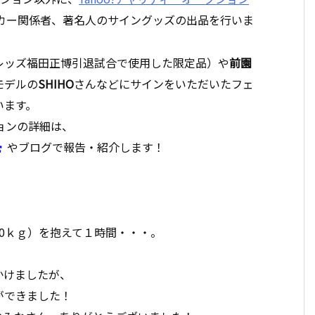
カー関係者、著名人のサイングッズの出品を行いま
レッズ福田正博引退試合で使用した限定品）や
前園
モデルの
SHIHO
さんなどにサインをいただいたフェ
います。
ションの詳細は、
やブログで報告・紹介します！
0ｋｇ）を抱えて１時間・・・。
かけましたが、
ができました！