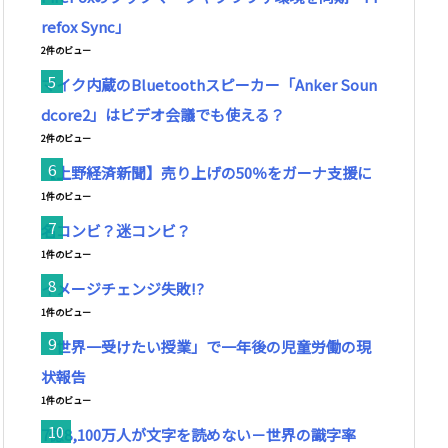
refox Sync」
2件のビュー
マイク内蔵のBluetoothスピーカー「Anker Soun
dcore2」はビデオ会議でも使える？
2件のビュー
【上野経済新聞】売り上げの50％をガーナ支援に
1件のビュー
名コンビ？迷コンビ？
1件のビュー
イメージチェンジ失敗!?
1件のビュー
「世界一受けたい授業」で一年後の児童労働の現
状報告
1件のビュー
7億8,100万人が文字を読めない－世界の識字率