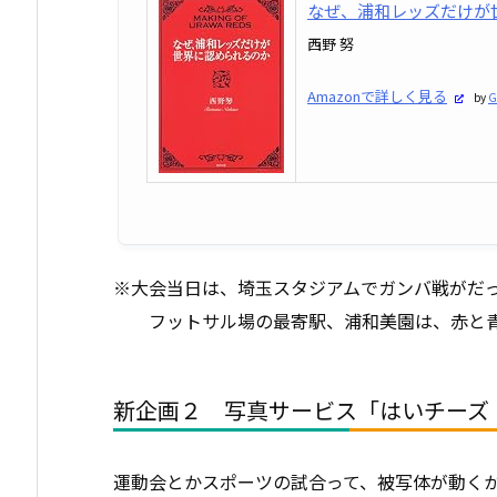
なぜ、浦和レッズだけが
西野 努
Amazonで詳しく見る
by
G
※大会当日は、埼玉スタジアムでガンバ戦がだ
フットサル場の最寄駅、浦和美園は、赤と青
新企画２ 写真サービス「はいチーズ
運動会とかスポーツの試合って、被写体が動く