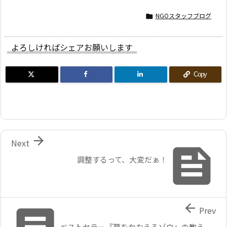
NGOスタッフブログ

よろしければシェアお願いします
Copy

Next

調整するって、大変だぁ！


Prev
ベストセラー『夢をかなえるゾウ』の教え