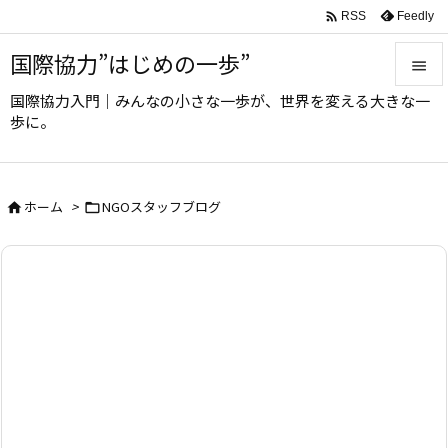

Feedly
RSS
国際協力”はじめの一歩”

国際協力入門｜みんなの小さな一歩が、世界を変える大きな一

歩に。
メニュ

サイド
ホーム
>
NGOスタッフブログ



前へ

次へ

検索