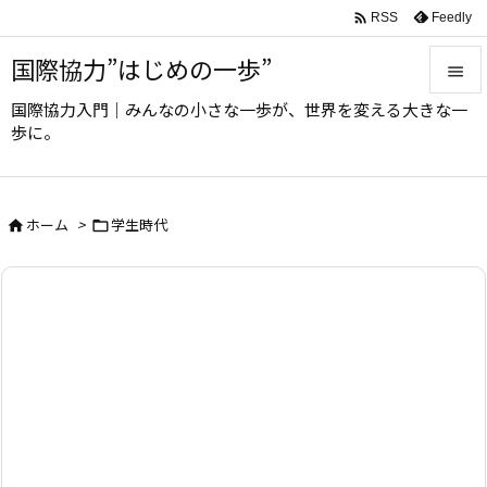

Feedly
RSS
国際協力”はじめの一歩”

国際協力入門｜みんなの小さな一歩が、世界を変える大きな一

歩に。
メニュ

サイド
ホーム
>
学生時代



前へ

次へ

検索