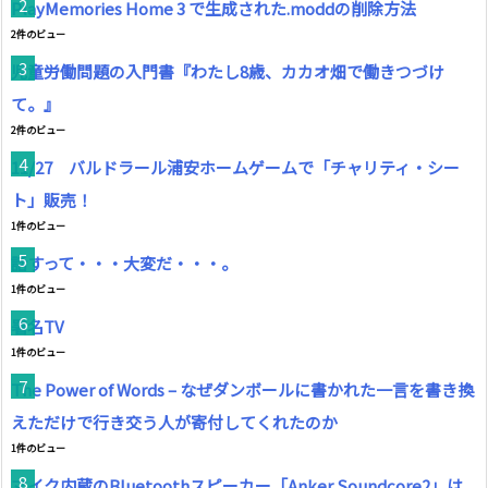
PlayMemories Home 3 で生成された.moddの削除方法
2件のビュー
児童労働問題の入門書『わたし8歳、カカオ畑で働きつづけ
て。』
2件のビュー
11/27 バルドラール浦安ホームゲームで「チャリティ・シー
ト」販売！
1件のビュー
話すって・・・大変だ・・・。
1件のビュー
署名TV
1件のビュー
The Power of Words – なぜダンボールに書かれた一言を書き換
えただけで行き交う人が寄付してくれたのか
1件のビュー
マイク内蔵のBluetoothスピーカー「Anker Soundcore2」は