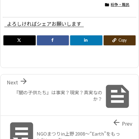
紛争・難民

よろしければシェアお願いします
Copy

Next

『闇の子供たち』は事実？現実？真実なの
か？


Prev
NGOまつりin上野 2008〜“Earth”をもっ