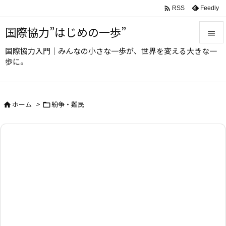

Feedly
RSS
国際協力”はじめの一歩”

国際協力入門｜みんなの小さな一歩が、世界を変える大きな一

歩に。
メニュ

サイド
ホーム
>
紛争・難民



前へ

次へ

検索