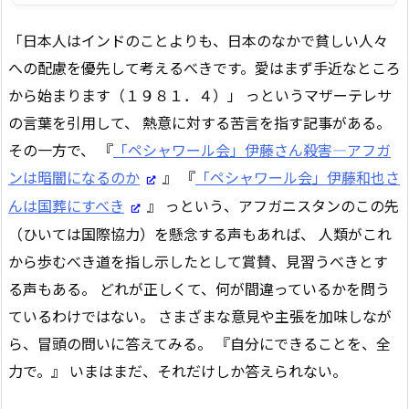
「日本人はインドのことよりも、日本のなかで貧しい人々
への配慮を優先して考えるべきです。愛はまず手近なところ
から始まります（１９８１．４）」 っというマザーテレサ
の言葉を引用して、 熱意に対する苦言を指す記事がある。
その一方で、 『
「ペシャワール会」伊藤さん殺害―アフガ
ンは暗闇になるのか
』 『
「ペシャワール会」伊藤和也さ
んは国葬にすべき
』 っという、アフガニスタンのこの先
（ひいては国際協力）を懸念する声もあれば、 人類がこれ
から歩むべき道を指し示したとして賞賛、見習うべきとす
る声もある。 どれが正しくて、何が間違っているかを問う
ているわけではない。 さまざまな意見や主張を加味しなが
ら、冒頭の問いに答えてみる。 『自分にできることを、全
力で。』 いまはまだ、それだけしか答えられない。