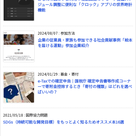
ジュール調整に便利な「クロック」アプリの世界時計
機能
2024/08/07
:
参加方法
企業の従業員・家族も参加できる社会貢献事例「絵本
を届ける運動」参加企業紹介
2024/01/29
:
募金・寄付
e-Taxでの確定申告｜国税庁 確定申告書等作成コーナ
ーで寄附金控除するとき「寄付の種類」はどれを選べ
ばいいの？
2021/05/18
:
国際協力問題
SDGs（持続可能な開発目標）をもっとよく知るためオススメ本16選