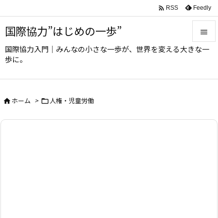

Feedly
RSS
国際協力”はじめの一歩”

国際協力入門｜みんなの小さな一歩が、世界を変える大きな一

歩に。
メニュ

サイド
ホーム
>
人権・児童労働



前へ

次へ

検索