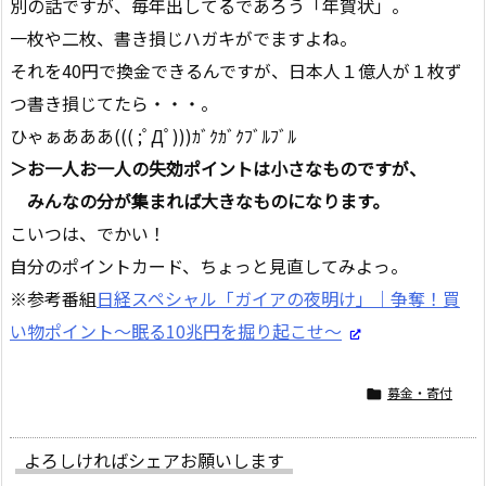
別の話ですが、毎年出してるであろう「年賀状」。
一枚や二枚、書き損じハガキがでますよね。
それを40円で換金できるんですが、日本人１億人が１枚ず
つ書き損じてたら・・・。
ひゃぁあああ((( ;ﾟДﾟ)))ｶﾞｸｶﾞｸﾌﾞﾙﾌﾞﾙ
＞お一人お一人の失効ポイントは小さなものですが、
みんなの分が集まれば大きなものになります。
こいつは、でかい！
自分のポイントカード、ちょっと見直してみよっ。
※参考番組
日経スペシャル「ガイアの夜明け」｜争奪！買
い物ポイント〜眠る10兆円を掘り起こせ〜
募金・寄付

よろしければシェアお願いします