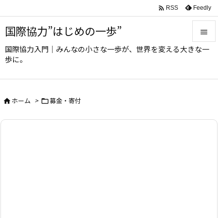

Feedly
RSS
国際協力”はじめの一歩”

国際協力入門｜みんなの小さな一歩が、世界を変える大きな一

歩に。
メニュ

サイド
ホーム
>
募金・寄付



前へ

次へ

検索