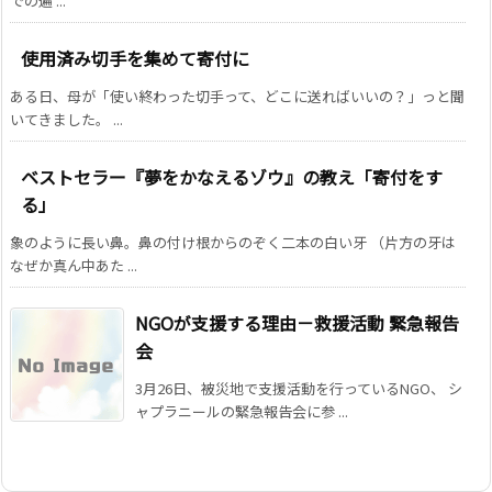
での遍 ...
使用済み切手を集めて寄付に
ある日、母が「使い終わった切手って、どこに送ればいいの？」っと聞
いてきました。 ...
ベストセラー『夢をかなえるゾウ』の教え「寄付をす
る」
象のように長い鼻。鼻の付け根からのぞく二本の白い牙 （片方の牙は
なぜか真ん中あた ...
NGOが支援する理由－救援活動 緊急報告
会
3月26日、被災地で支援活動を行っているNGO、 シ
ャプラニールの緊急報告会に参 ...