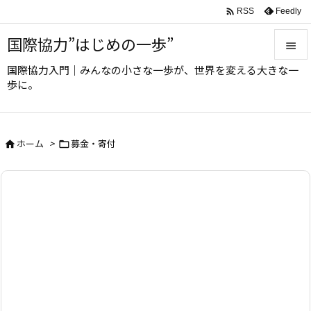

Feedly
RSS
国際協力”はじめの一歩”

国際協力入門｜みんなの小さな一歩が、世界を変える大きな一

歩に。
メニュ

サイド
ホーム
>
募金・寄付



前へ

次へ

検索