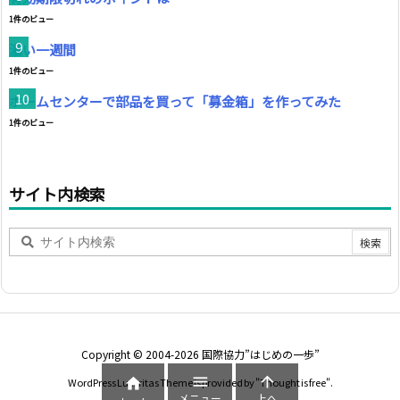
1件のビュー
濃い一週間
1件のビュー
ホームセンターで部品を買って「募金箱」を作ってみた
1件のビュー
サイト内検索
Copyright ©
2004
-2026
国際協力”はじめの一歩”



WordPress Luxeritas Theme is provided by "
Thought is free
".
メニュー
上へ