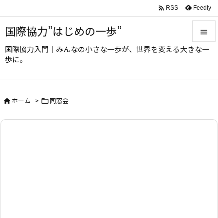

Feedly
RSS
国際協力”はじめの一歩”

国際協力入門｜みんなの小さな一歩が、世界を変える大きな一

歩に。
メニュ

サイド
ホーム
>
同窓会



前へ

次へ

検索