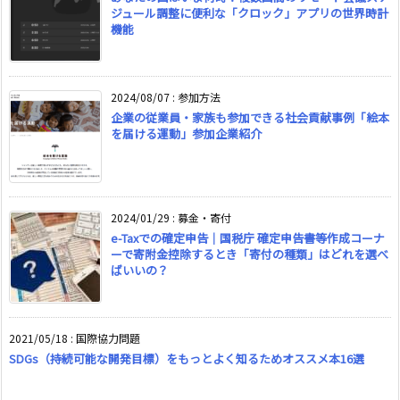
ジュール調整に便利な「クロック」アプリの世界時計
機能
2024/08/07
:
参加方法
企業の従業員・家族も参加できる社会貢献事例「絵本
を届ける運動」参加企業紹介
2024/01/29
:
募金・寄付
e-Taxでの確定申告｜国税庁 確定申告書等作成コーナ
ーで寄附金控除するとき「寄付の種類」はどれを選べ
ばいいの？
2021/05/18
:
国際協力問題
SDGs（持続可能な開発目標）をもっとよく知るためオススメ本16選