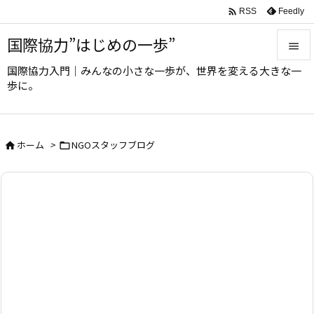

Feedly
RSS
国際協力”はじめの一歩”

国際協力入門｜みんなの小さな一歩が、世界を変える大きな一

歩に。
メニュ

サイド
ホーム
>
NGOスタッフブログ



前へ

次へ

検索