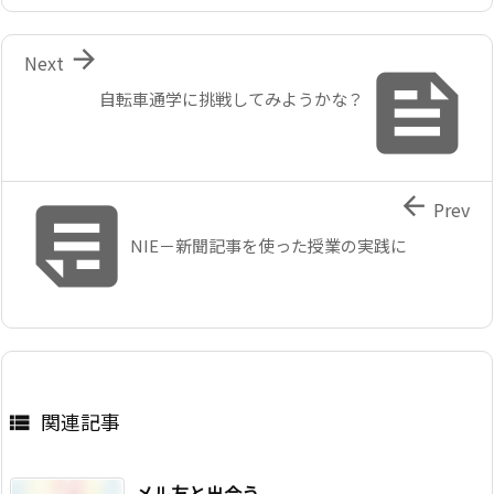

Next

自転車通学に挑戦してみようかな？


Prev
NIE－新聞記事を使った授業の実践に
関連記事

メル友と出会う