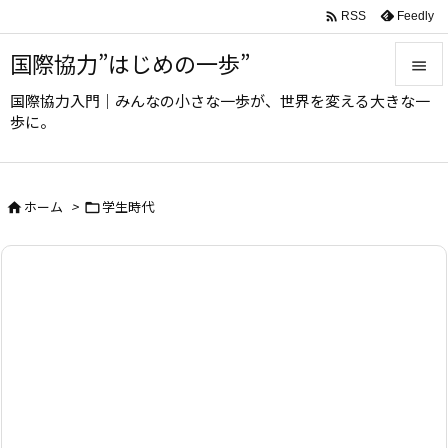

Feedly
RSS
国際協力”はじめの一歩”

国際協力入門｜みんなの小さな一歩が、世界を変える大きな一

歩に。
メニュ

サイド
ホーム
>
学生時代



前へ

次へ

検索