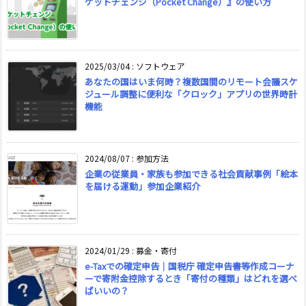
ケットチェンジ（Pocket Change）』の使い方
2025/03/04
:
ソフトウェア
あなたの国はいま何時？複数国間のリモート会議スケ
ジュール調整に便利な「クロック」アプリの世界時計
機能
2024/08/07
:
参加方法
企業の従業員・家族も参加できる社会貢献事例「絵本
を届ける運動」参加企業紹介
2024/01/29
:
募金・寄付
e-Taxでの確定申告｜国税庁 確定申告書等作成コーナ
ーで寄附金控除するとき「寄付の種類」はどれを選べ
ばいいの？