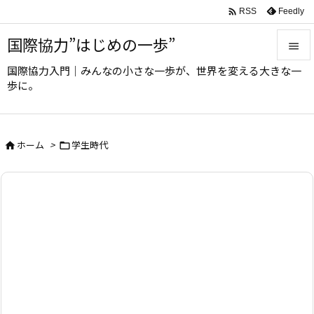

Feedly
RSS
国際協力”はじめの一歩”

国際協力入門｜みんなの小さな一歩が、世界を変える大きな一

歩に。
メニュ

サイド
ホーム
>
学生時代



前へ

次へ

検索