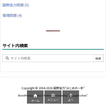
国際協力問題
(5)
環境問題
(4)
サイト内検索
Copyright ©
2004
-2026
国際協力”はじめの一歩”



WordPress Luxeritas Theme is provided by "
Thought is free
".
メニュー
上へ
ホーム