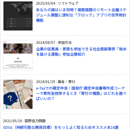
2025/03/04
:
ソフトウェア
あなたの国はいま何時？複数国間のリモート会議スケ
ジュール調整に便利な「クロック」アプリの世界時計
機能
2024/08/07
:
参加方法
企業の従業員・家族も参加できる社会貢献事例「絵本
を届ける運動」参加企業紹介
2024/01/29
:
募金・寄付
e-Taxでの確定申告｜国税庁 確定申告書等作成コーナ
ーで寄附金控除するとき「寄付の種類」はどれを選べ
ばいいの？
2021/05/18
:
国際協力問題
SDGs（持続可能な開発目標）をもっとよく知るためオススメ本16選