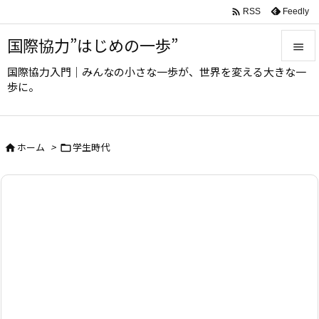

Feedly
RSS
国際協力”はじめの一歩”

国際協力入門｜みんなの小さな一歩が、世界を変える大きな一

歩に。
メニュ

サイド
ホーム
>
学生時代



前へ

次へ

検索