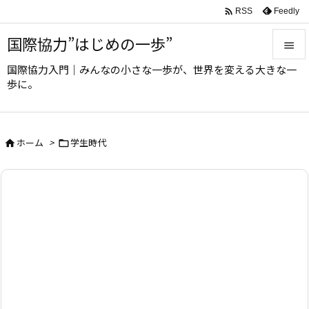

Feedly
RSS
国際協力”はじめの一歩”

国際協力入門｜みんなの小さな一歩が、世界を変える大きな一

歩に。
メニュ

サイド
ホーム
>
学生時代



前へ

次へ

検索