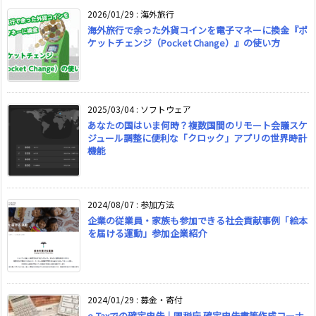
2026/01/29
:
海外旅行
海外旅行で余った外貨コインを電子マネーに換金『ポ
ケットチェンジ（Pocket Change）』の使い方
2025/03/04
:
ソフトウェア
あなたの国はいま何時？複数国間のリモート会議スケ
ジュール調整に便利な「クロック」アプリの世界時計
機能
2024/08/07
:
参加方法
企業の従業員・家族も参加できる社会貢献事例「絵本
を届ける運動」参加企業紹介
2024/01/29
:
募金・寄付
e-Taxでの確定申告｜国税庁 確定申告書等作成コーナ