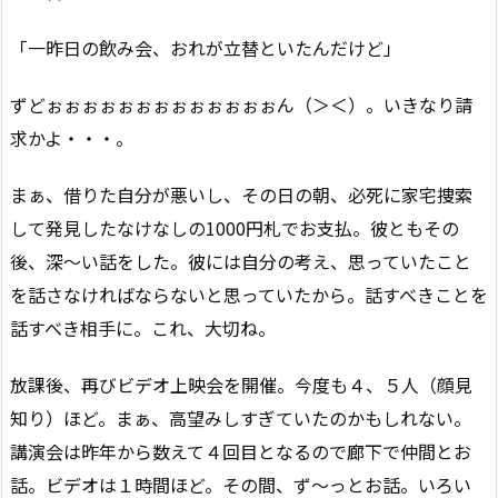
「一昨日の飲み会、おれが立替といたんだけど」
ずどぉぉぉぉぉぉぉぉぉぉぉぉぉん（＞＜）。いきなり請
求かよ・・・。
まぁ、借りた自分が悪いし、その日の朝、必死に家宅捜索
して発見したなけなしの1000円札でお支払。彼ともその
後、深〜い話をした。彼には自分の考え、思っていたこと
を話さなければならないと思っていたから。話すべきことを
話すべき相手に。これ、大切ね。
放課後、再びビデオ上映会を開催。今度も４、５人（顔見
知り）ほど。まぁ、高望みしすぎていたのかもしれない。
講演会は昨年から数えて４回目となるので廊下で仲間とお
話。ビデオは１時間ほど。その間、ず〜っとお話。いろい