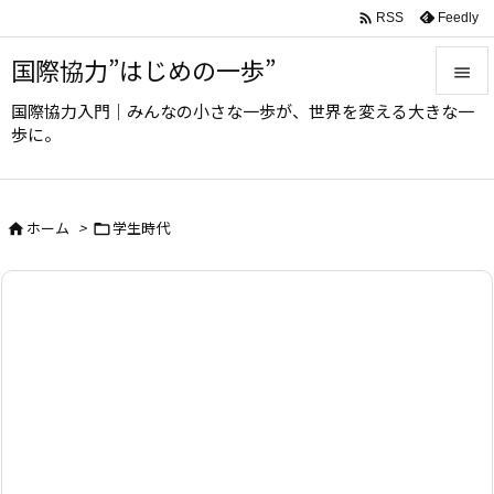

Feedly
RSS
国際協力”はじめの一歩”

国際協力入門｜みんなの小さな一歩が、世界を変える大きな一

歩に。
メニュ

サイド
ホーム
>
学生時代



前へ

次へ

検索