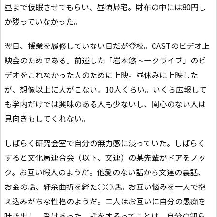
昼まで仮眠させてもらい、昼頃帰宅。財布の中には80円し
か残っていなかった。
翌日、授業を履修していない日だが登校。CASTのビデオ上
映会のためである。前述した「岩本悠トークライブ」のビ
デオをこれなかった人のために上映。昼休みに上映した
が、想像以上に人がこない。10人くらい。いくら広報して
も学内だけでは興味のある人も少ないし、関心のない人は
見向きもしてくれない。
しばらく研究会室で自分の無力感に浸っていた。しばらく
すると文化局連合会（以下、文連）の某先輩がドアをノッ
ク。お互い暇人のようだ。他愛のない話から文連の裏話、
お金の話、紆余曲折を経た○○話。お互い悩みを一人で抱
え込みがちな性格のようだ。二人はお互いに自分の愚痴を
吐き出し、受けあった。話をするってことは、自分の知ら