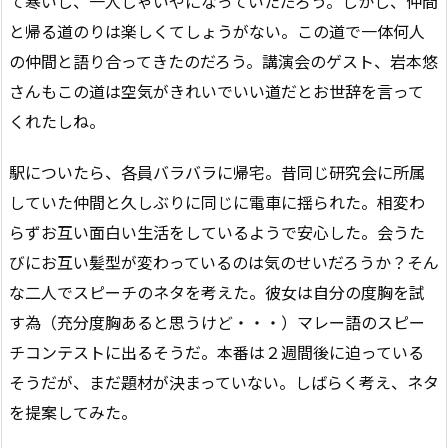
て寒いし、一人じゃいやになっていただろう。しかし、仲間
と帰る道のりは楽しくてしょうがない。この道で一体何人
の仲間と語り合ってきたのだろう。講演会のゲスト、岩本悠
さんもこの道は空気がきれいでいい道だとお世辞を言って
くれたしね。
駅についたら、各員バラバラに帰宅。昔同じ研究会に所属
していた仲間と久しぶりに同じに電車に揺られた。相変わ
らずお互い面白い生活をしているようで安心した。会うた
びにお互い髪型が変わっているのは気のせいだろうか？そん
な二人でスピーチのネタを考えた。彼女は自分の度胸を試
す為（充分度胸あると思うけど・・・）マレー語のスピー
チコンテストに出るそうだ。本番は２週間後に迫っている
そうだが、まだ題材が決まっていない。しばらく考え、ネタ
を提案してみた。