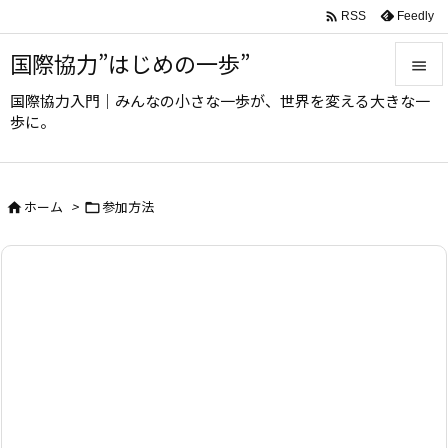

Feedly
RSS
国際協力”はじめの一歩”

国際協力入門｜みんなの小さな一歩が、世界を変える大きな一

歩に。
メニュ

サイド
ホーム
>
参加方法



前へ

次へ

検索