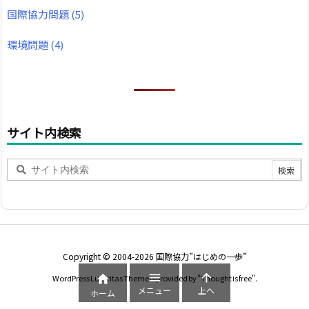
国際協力問題
(5)
環境問題
(4)
サイト内検索
Copyright ©
2004
-2026
国際協力”はじめの一歩”



WordPress Luxeritas Theme is provided by "
Thought is free
".
メニュー
上へ
ホーム